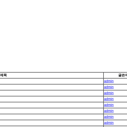
제목
글쓴
admin
admin
admin
admin
admin
admin
admin
admin