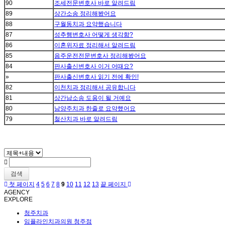
90
조세전문변호사 바로 알려드림
89
상간소송 정리해봤어요
88
구월동치과 요약했습니다
87
성추행변호사 어떻게 생각함?
86
이혼위자료 정리해서 알려드림
85
음주운전전문변호사 정리해봤어요
84
판사출신변호사 이거 어때요?
»
판사출신변호사 읽기 전에 확인!
82
이천치과 정리해서 공유합니다
81
상간남소송 도움이 될 거예요
80
남양주치과 한줄로 요약했어요
79
철산치과 바로 알려드림
검색
첫 페이지
4
5
6
7
8
9
10
11
12
13
끝 페이지
AGENCY
EXPLORE
청주치과
임플라인치과의원 청주점