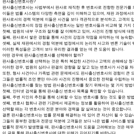
판사출신변호사란?
판사출신변호사는 사법부에서 판사로 재직한 후 변호사로 전향한 전문가를 
이들은 법률 시스템의 다양한 측면을 깊이 이해하고 있으며, 재판 과정에서
판사로서의 경력 덕분에 이들은 사건을 보다 객관적으로 분석하고, 고객의 
판사출신변호사의 장점 판사출신변호사는 일반 변호사들과 비교해 몇 가지 
첫째, 법원의 내부 구조와 절차를 잘 이해하고 있어, 사건의 진행 방식에 대
둘째, 판사로서 쌓은 경험을 통해 사건의 강점과 약점을 파악하는 데 능숙합
셋째, 실제 재판에서의 경험 덕분에 법정에서의 논리적 사고와 변론 기술이 
이러한 특성들은 고객이 보다 유리한 결과를 얻는 데 큰 도움이 됩니다.
어떤 경우에 판사출신변호사를 선택해야 할까?
판사출신변호사를 선택하는 것은 특히 복잡한 사건이나 고액의 손해배상 청
이러한 경우, 법원의 심리나 판결의 경향을 잘 알고 있는 변호사가 사건을 
또한, 형사 사건이나 가족법 관련 문제에서도 판사출신변호사의 경험이 큰 도
그들은 법률적 조언 뿐만 아니라 사건의 진행에서 중요한 전략을 수립하는 데
판사출신변호사를 찾는 방법 판사출신변호사를 찾기 위해서는 몇 가지 방법
첫째, 인터넷 검색을 통해 판사출신 변호사 목록을 확인할 수 있습니다.
둘째, 주변 지인의 추천을 통해 신뢰할 수 있는 변호사를 찾는 것도 좋은 방
셋째, 변호사 협회나 관련 기관에서 제공하는 정보를 활용하여 판사출신변호
선택할 때는 각 변호사의 전문 분야와 경력을 잘 살펴보는 것이 중요합니다.
결론 판사출신변호사는 법률 문제를 해결하는 데 있어 큰 자산이 될 수 있습
그들의 풍부한 경험과 전문성 덕분에 고객들은 보다 나은 법률 서비스를 받을
법률적 문제가 발생했을 때, 판사출신변호사의 도움을 고려해보는 것은 매우
이 글을 통해 판사출신변호사에 대한 이해가 깊어지기를 바랍니다.