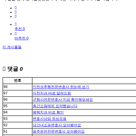
추천 0
비추천 0
이 게시물을
댓글
0
번호
98
인천성추행전문변호사 한눈에 보기
97
이천치과 바로 알려드림
96
군형사전문변호사 지금 확인해보세요
95
층간소음매트 요약했습니다
94
평택치과 바로 확인
93
변호사상담 정보모음
92
상간녀소송변호사 모아봤어요
91
음주운전전문변호사 모아봤어요